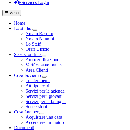
EServices Login
Menu
Home
Lo studio
Visualizza menù di secondo livello
Notaio Raspini
Notaio Nannini
Lo Staff
Orari Ufficio
Servizi on-line
Visualizza menù di secondo livello
Autocertificazione
Verifica stato pratica
Area Clienti
Cosa facciamo
Visualizza menù di secondo livello
Trasferimenti
Atti ipotecari
Servizi per le aziende
Servizi per i giovani
Servizi per la famiglia
Successioni
Cosa fare per
Visualizza menù di secondo livello
Acquistare una casa
Accendere un mutuo
Documenti