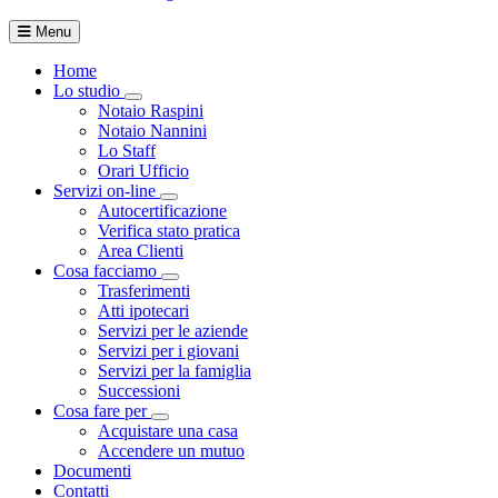
Menu
Home
Lo studio
Visualizza menù di secondo livello
Notaio Raspini
Notaio Nannini
Lo Staff
Orari Ufficio
Servizi on-line
Visualizza menù di secondo livello
Autocertificazione
Verifica stato pratica
Area Clienti
Cosa facciamo
Visualizza menù di secondo livello
Trasferimenti
Atti ipotecari
Servizi per le aziende
Servizi per i giovani
Servizi per la famiglia
Successioni
Cosa fare per
Visualizza menù di secondo livello
Acquistare una casa
Accendere un mutuo
Documenti
Contatti