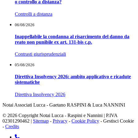
o controllo a distanza?
Controlli a distanza
06/08/2026
Inappellabile la condanna al risarcimento del danno da
reato non punibile ex art. 131-bis c.p.
Contrasti giurisprudenziali
05/08/2026
Direttiva Insolvency 2026: ambito applicativo e ricadute
sistematiche
Direttiva Insolvency 2026
Notai Associati Lucca - Gaetano RASPINI & Luca NANNINI
© 2026 Copyright Notai Lucca - Raspini e Nannini | P.IVA
02301290462 |
Sitemap
-
Privacy
-
Cookie Policy
-
Gestisci Cookie
-
Credits